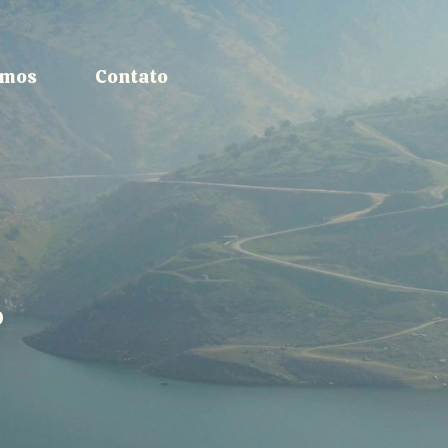
omos
Contato
r