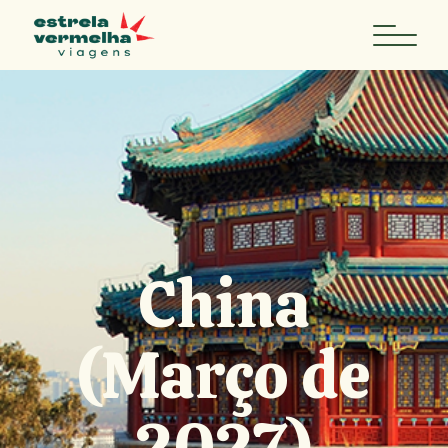
China
(Março de
2027)