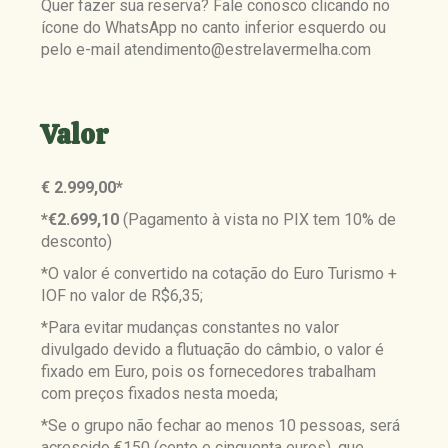
Quer fazer sua reserva? Fale conosco clicando no
ícone do WhatsApp no canto inferior esquerdo ou
pelo e-mail atendimento@estrelavermelha.com
Valor
€ 2.999,00*
*€2.699,10
(Pagamento à vista no PIX tem 10% de
desconto)
*O valor é convertido na cotação do Euro Turismo +
IOF no valor de
R$6,35;
*Para evitar mudanças constantes no valor
divulgado devido a flutuação do câmbio, o valor é
fixado em Euro, pois os fornecedores trabalham
com preços fixados nesta moeda;
*Se o grupo não
fechar ao menos 10 pessoas, será
acrescido €150 (cento e cinquenta euros), que