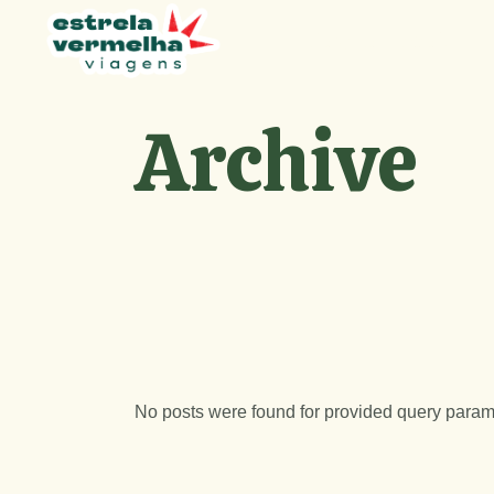
Skip
to
Página Inicial
the
content
Archive
No posts were found for provided query param