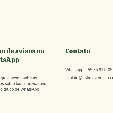
2026)
Tibet (Outubro 2026)
Vietnã (Dezembro
Transiberiana (Agosto
2026)
2026)
Alemanha
Vietnã (Dezembro
Irã
2026)
Alemanha
o de avisos no
Contato
Irã
tsApp
Whatsapp.
+55 85 917405
contato@estrelavermelha
qui
e acompanhe as
es sobre todas as viagens
o grupo de WhatsApp