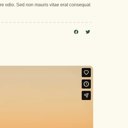
baixo
are odio. Sed non mauris vitae erat consequat
para
aumentar
ou
diminuir
o
volume.