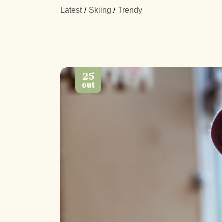
Latest
Skiing
Trendy
25
out