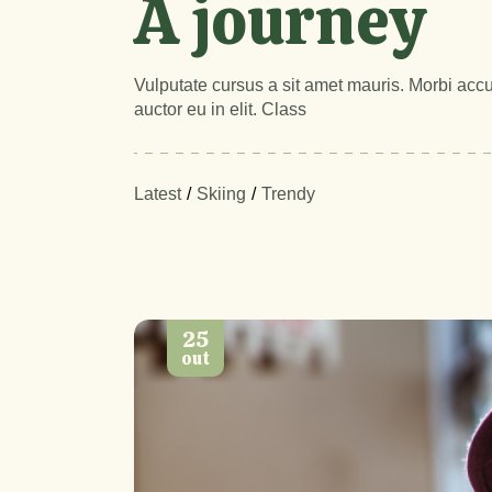
A journey
Vulputate cursus a sit amet mauris. Morbi accu
auctor eu in elit. Class
Latest
Skiing
Trendy
25
out