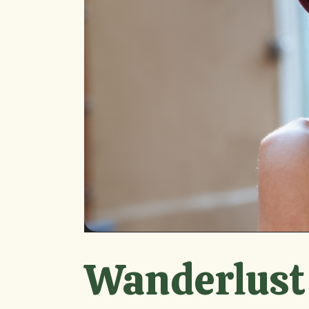
Tocador
00:00
de
áudio
Wanderlust